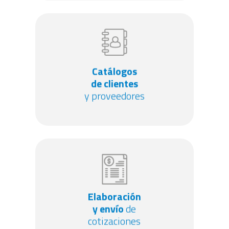
Catálogos
Catálogos
de clientes
de clientes
y proveedores
y proveedores
Elaboración
Elaboración
de
y envío
y envío
de
cotizaciones
cotizaciones