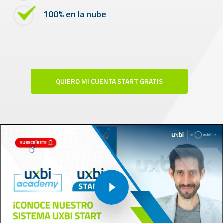
100% en la nube
QUIERO MI CUENTA START GRATIS
Play Video
Play Video