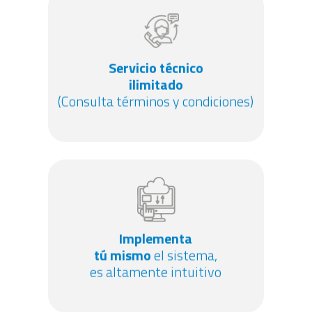
Servicio técnico
Servicio técnico
ilimitado
ilimitado
(Consulta términos y condiciones)
(Consulta términos y condiciones)
Implementa
Implementa
el sistema,
tú mismo
tú mismo
el sistema,
es altamente intuitivo
es altamente intuitivo