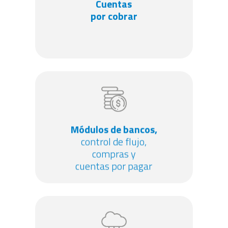
Cuentas
Cuentas
por cobrar
por cobrar
Módulos de bancos,
Módulos de bancos,
control de flujo,
control de flujo,
compras y
compras y
cuentas por pagar
cuentas por pagar