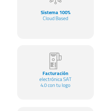
Sistema 100%
Sistema 100%
Cloud Based
Cloud Based
Facturación
Facturación
electrónica SAT
electrónica SAT
4.0 con tu logo
4.0 con tu logo